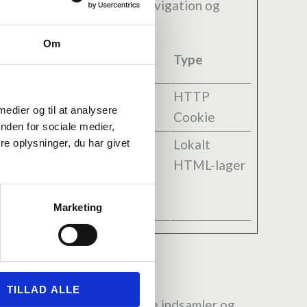
 funktioner såsom side-navigation og
ookies.
Om
Maksimal
Type
opbevaringstid
stand
1 md.
HTTP
 medier og til at analysere
Cookie
nden for sociale medier,
s hvis
Session
Lokalt
e oplysninger, du har givet
g af
HTML-lager
maer og
Marketing
TILLAD ALLE
år du benytter vores website indsamler og