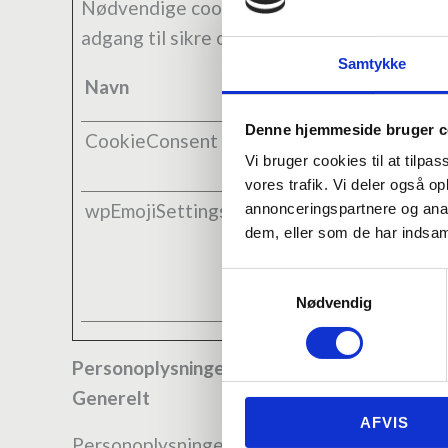
Nødvendige cookies hjælper med at gøre e
adgang til sikre områder af hjemmesiden. H
Samtykke
Navn
Udbyder
Denne hjemmeside bruger c
CookieConsent
Cookiebot
Vi bruger cookies til at tilpas
vores trafik. Vi deler også 
wpEmojiSettingsSupports
soundlife.rene
annonceringspartnere og anal
dem, eller som de har indsaml
Samtykkevalg
Nødvendig
Personoplysninger
Generelt
AFVIS
Personoplysninger er alle slags informatione