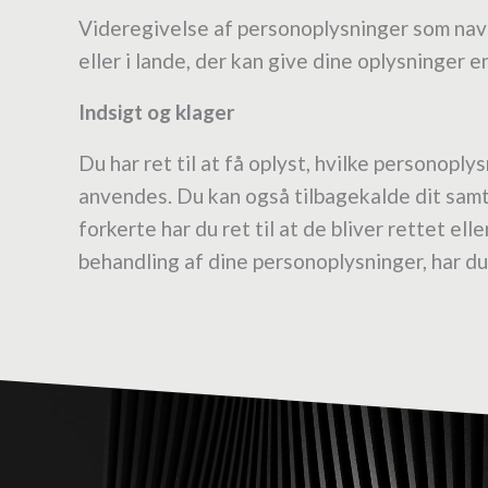
Videregivelse af personoplysninger som navn 
eller i lande, der kan give dine oplysninger e
Indsigt og klager
Du har ret til at få oplyst, hvilke personopl
anvendes. Du kan også tilbagekalde dit samty
forkerte har du ret til at de bliver rettet el
behandling af dine personoplysninger, har du