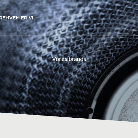
RE
HVEM ER VI
Vores brands