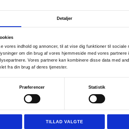
n hjemmeside brugbar ved at aktivere grundlæggende
jemmesiden kan ikke fungere ordentligt uden disse c
Detaljer
Formål
ookies
Gemmer brugerens cookie-samtykke-til
se vores indhold og annoncer, til at vise dig funktioner til sociale
for det aktuelle domæne.
oplysninger om din brug af vores hjemmeside med vores partnere i
sejling.dk
Denne cookie indgår i en vifte af cookie
ysepartnere. Vores partnere kan kombinere disse data med andr
et fra din brug af deres tjenester.
formål er, at bevare den korrekte visnin
typografi, blog/billede-slidere, farvete
andre indstillinger på hjemmesiden.
Præferencer
Statistik
TILLAD VALGTE
r, der i et eller andet omfang kan henføres til dig. N