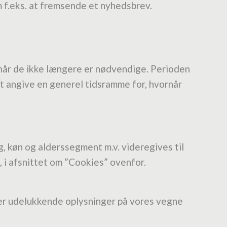
om f.eks. at fremsende et nyhedsbrev
.
m, når de ikke længere er nødvendige. Perioden
t angive en generel tidsramme for, hvornår
g, køn og alderssegment m.v. videregives til
, i afsnittet om ”Cookies” ovenfor.
ler udelukkende oplysninger på vores vegne