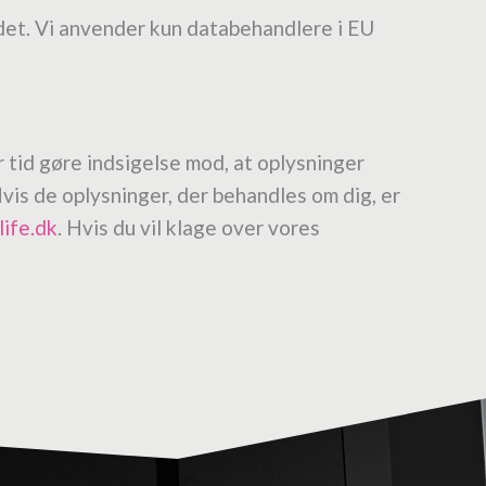
l det. Vi anvender kun databehandlere i EU
r tid gøre indsigelse mod, at oplysninger
vis de oplysninger, der behandles om dig, er
life.dk
. Hvis du vil klage over vores