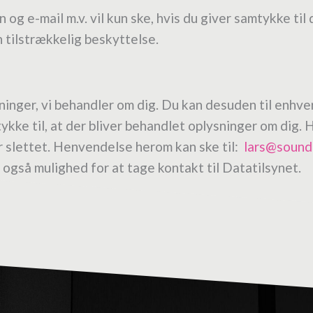
og e-mail m.v. vil kun ske, hvis du giver samtykke ti
n tilstrækkelig beskyttelse.
ysninger, vi behandler om dig. Du kan desuden til enhve
kke til, at der bliver behandlet oplysninger om dig. H
ler slettet. Henvendelse herom kan ske til:
lars@
sound
 også mulighed for at tage kontakt til Datatilsynet.