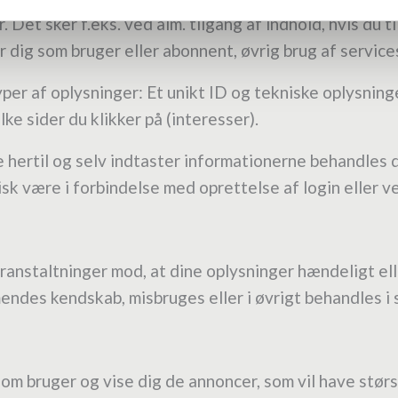
Det sker f.eks. ved alm. tilgang af indhold, hvis du t
 dig som bruger eller abonnent, øvrig brug af service
per af oplysninger: Et unikt ID og tekniske oplysninge
ke sider du klikker på (interesser).
e hertil og selv indtaster informationerne behandles
sk være i forbindelse med oprettelse af login eller v
ranstaltninger mod, at dine oplysninger hændeligt eller
endes kendskab, misbruges eller i øvrigt behandles i 
 som bruger og vise dig de annoncer, som vil have stør